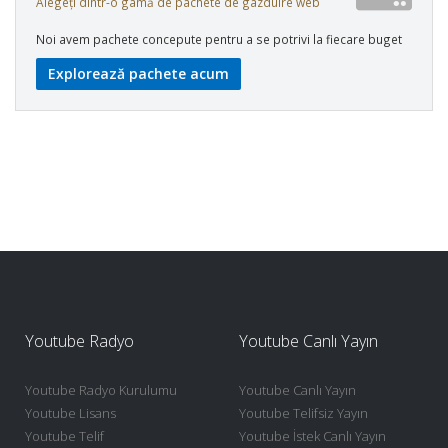
Alegeți dintr-o gamă de pachete de gazduire web
Noi avem pachete concepute pentru a se potrivi la fiecare buget
Explorează pachete acum
Youtube Radyo
Youtube Canlı Yayın
Youtube Radyo Kurulumu
Youtube Canlı Yayın
Youtube Lisans
Youtube Telifsiz Yayın
Youtube Telif
Youtube İstek Canlı Yayın