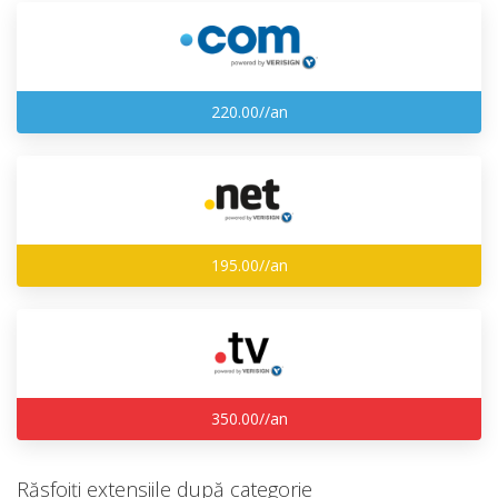
220.00//an
195.00//an
350.00//an
Răsfoiți extensiile după categorie